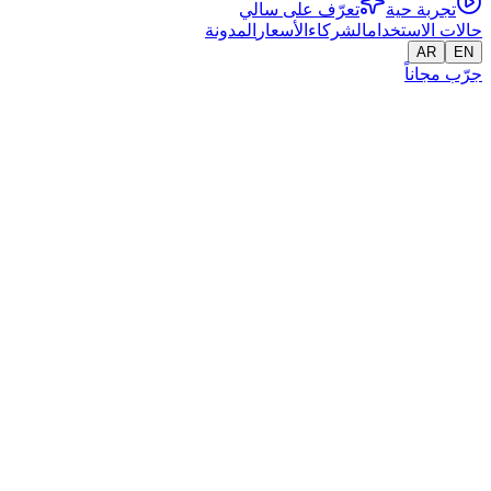
تجربة حية
تعرّف على سالي
حالات الاستخدام
الشركاء
الأسعار
المدونة
AR
EN
جرّب مجاناً
تجارة إلكترونية
حوِّل المحادثات إلى طلبات مؤكدة
ذكاء اصطناعي لا يرتجل أبداً.
يردّ الذكاء الاصطناعي خلال ثوانٍ — ليلاً ونهاراً — فلا
جرّبها مجاناً
احجز مكالمة
واتساب
·
تيليغرام
·
تويليو
·
ويدجت الويب
9:41
مساعد المبيعات
متصل