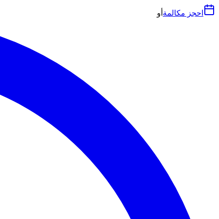
احجز مكالمة
أو